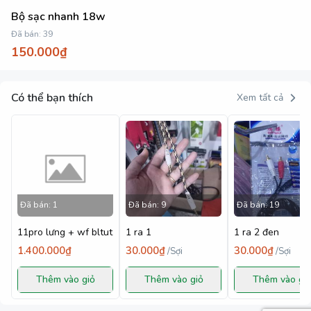
Bộ sạc nhanh 18w
Đã bán:
39
150.000₫
Có thể bạn thích
Xem tất cả
Đã bán:
1
Đã bán:
9
Đã bán:
19
11pro lưng + wf bltut
1 ra 1
1 ra 2 đen
1.400.000₫
30.000₫
30.000₫
/
Sợi
/
Sợi
Thêm vào giỏ
Thêm vào giỏ
Thêm vào gi