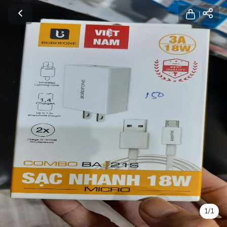
1
/
1