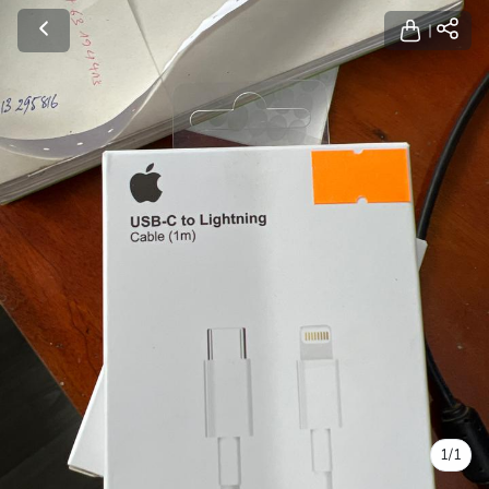
1
/
1