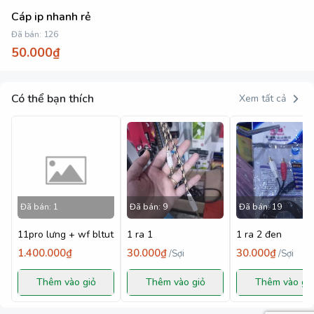
Cáp ip nhanh rẻ
Đã bán:
126
50.000₫
Có thể bạn thích
Xem tất cả
Đã bán:
1
Đã bán:
9
Đã bán:
19
11pro lưng + wf bltut
1 ra 1
1 ra 2 đen
1.400.000₫
30.000₫
30.000₫
/
Sợi
/
Sợi
Thêm vào giỏ
Thêm vào giỏ
Thêm vào gi