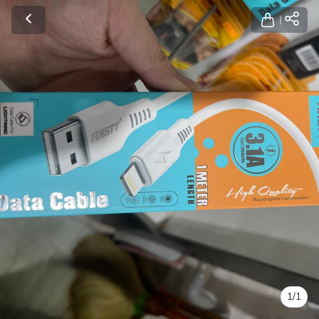
1
/
1