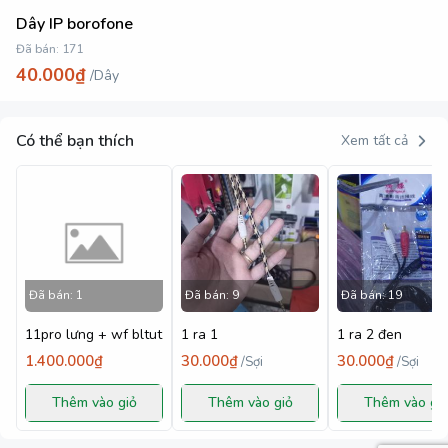
Dây IP borofone
Đã bán:
171
40.000₫
/
Dây
Có thể bạn thích
Xem tất cả
Đã bán:
1
Đã bán:
9
Đã bán:
19
11pro lưng + wf bltut
1 ra 1
1 ra 2 đen
1.400.000₫
30.000₫
30.000₫
/
Sợi
/
Sợi
Thêm vào giỏ
Thêm vào giỏ
Thêm vào gi