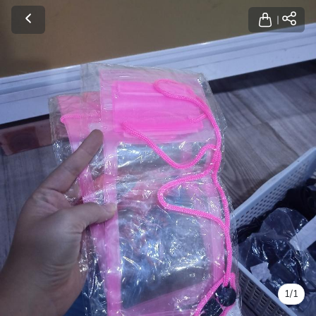
1
/
1