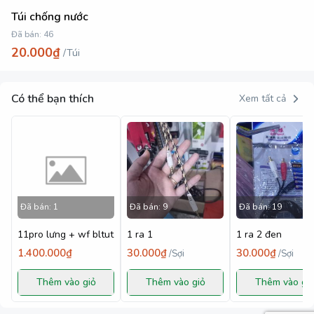
Túi chống nước
Đã bán:
46
20.000₫
/
Túi
Có thể bạn thích
Xem tất cả
Đã bán:
1
Đã bán:
9
Đã bán:
19
11pro lưng + wf bltut
1 ra 1
1 ra 2 đen
1.400.000₫
30.000₫
30.000₫
/
Sợi
/
Sợi
Thêm vào giỏ
Thêm vào giỏ
Thêm vào gi