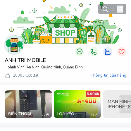
ANH TRI MOBILE
Hoành Vinh, An Ninh, Quảng Ninh, Quảng Bình
Thông tin cửa hàng
20303
lượt đặt
MÀN HÌNH
IPHONE (8
ĐIỆN THOẠI
LOA KÉO
(
339
)
(
20
)