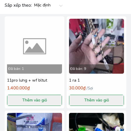
Sắp xếp theo:
Đã bán:
1
Đã bán:
9
11pro lưng + wf bltut
1 ra 1
1.400.000₫
30.000₫
/
Sợi
Thêm vào giỏ
Thêm vào giỏ