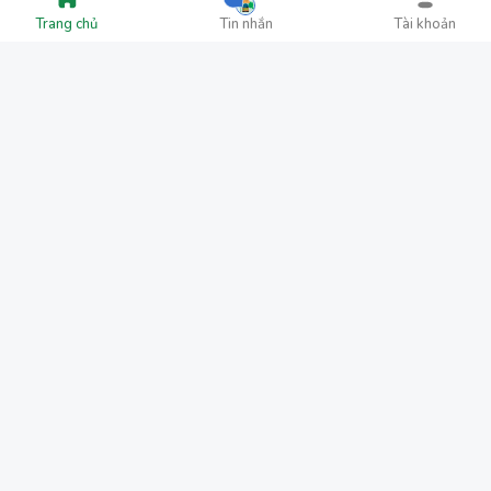
Trang chủ
Tin nhắn
Tài khoản
Đã bán:
1
A5s
ACHISA 2 CHẾ ĐỘ 9 CẤP
70.000₫
6.500.000₫
/
1
Thêm vào giỏ
Thêm vào giỏ
Đã bán:
1
Đã bán:
3