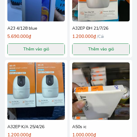
A23 4/128 blue
A32EP ĐH 21/7/26
5.690.000₫
1.200.000₫
/
Cái
Thêm vào giỏ
Thêm vào giỏ
A32EP K/A 25/4/26
A50s ic
1.200.000₫
1.000.000₫