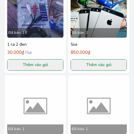
Đã bán:
19
Đã bán:
2
1 ra 2 đen
5se
30.000₫
850.000₫
/
Sợi
Thêm vào giỏ
Thêm vào giỏ
Đã bán:
1
Đã bán:
1